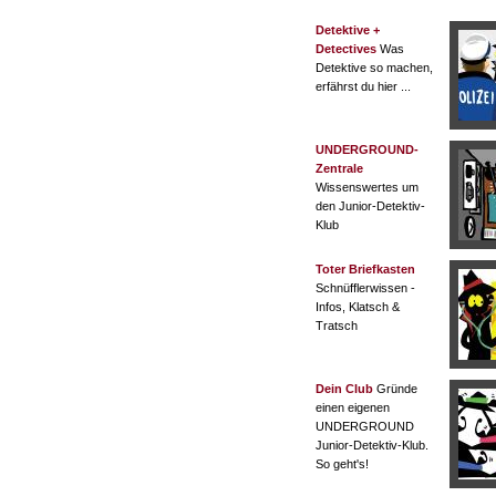
Detektive +
Detectives
Was
Detektive so machen,
erfährst du hier ...
UNDERGROUND-
Zentrale
Wissenswertes um
den Junior-Detektiv-
Klub
Toter Briefkasten
Schnüfflerwissen -
Infos, Klatsch &
Tratsch
Dein Club
Gründe
einen eigenen
UNDERGROUND
Junior-Detektiv-Klub.
So geht's!