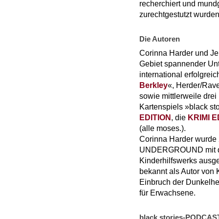
recherchiert und mundg
zurechtgestutzt wurden
Die Autoren
Corinna Harder und Je
Gebiet spannender Un
international erfolgrei
Berkley
«, Herder/Rave
sowie mittlerweile dre
Kartenspiels »black sto
EDITION
, die
KRIMI E
(alle moses.).
Corinna Harder wurde 2
UNDERGROUND mit dem
Kinderhilfswerks ausg
bekannt als Autor von 
Einbruch der Dunkelhei
für Erwachsene.
black stories-PODCAST