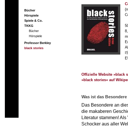
C
(
Bücher
C
Hörspiele
Spiele & Co.
5
TKKG
Bücher
8
Hörspiele
m
E
Professor Berkley
A
black stories
I
E
Offizielle Website »black s
»black stories« auf Wikipe
Was ist das Besondere 
Das Besondere an dies
die makaberen Geschic
Literatur stammen! Als 
Schocker aus aller Welt